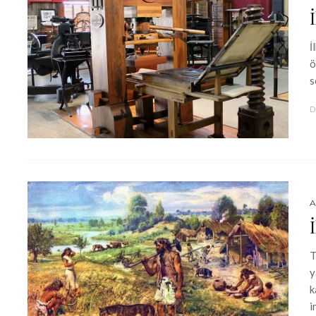
İ
ö
s
D
A
T
y
k
i