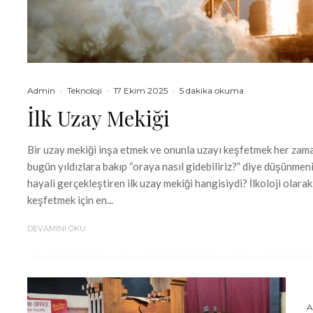
Admin
·
Teknoloji
·
17 Ekim 2025
·
5 dakika okuma
İlk Uzay Mekiği
Bir uzay mekiği inşa etmek ve onunla uzayı keşfetmek her zaman
bugün yıldızlara bakıp “oraya nasıl gidebiliriz?” diye düşünmen
hayali gerçekleştiren ilk uzay mekiği hangisiydi? İlkoloji olara
keşfetmek için en...
DEVAMINI OKU
A