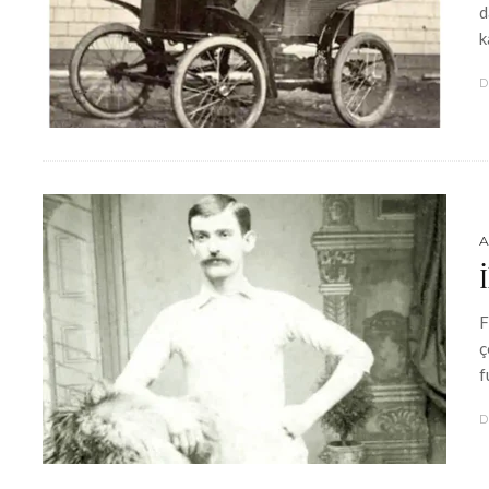
d
k
D
A
F
ç
f
D