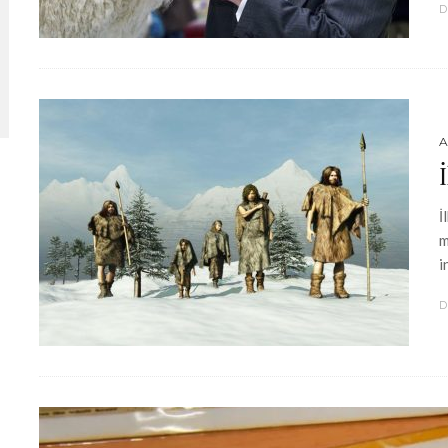
D
A
İ
m
i
D