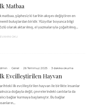
İlk Matbaa
lk matbaa, şüphesiz ki tarihin akışını değiştiren en
nemli buluşlardan biridir. Yüzyıllar boyunca bilgi
özlü olarak aktarılmış, el yazmalarıyla çoğaltılmış...
EVAMINI OKU
dmin
·
Genel
·
26 Temmuz 2025
·
3 dakika okuma
İlk Evcilleştirilen Hayvan
arihteki ilk evcilleştirilen hayvan ile birlikte insanlar
alnızca doğayla değil, çevrelerindeki canlılarla da
alıcı bağlar kurmaya başlamıştır. Bu bağlar
nsanların...