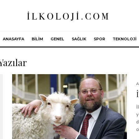
ANASAYFA
BILIM
GENEL
SAĞLIK
SPOR
TEKNOLOJI
Yazılar
A
İ
y
d
o