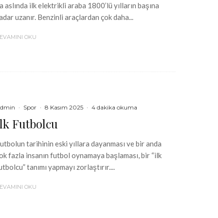
a aslında ilk elektrikli araba 1800’lü yılların başına
adar uzanır. Benzinli araçlardan çok daha...
EVAMINI OKU
dmin
·
Spor
·
8 Kasım 2025
·
4 dakika okuma
İlk Futbolcu
utbolun tarihinin eski yıllara dayanması ve bir anda
ok fazla insanın futbol oynamaya başlaması, bir “ilk
utbolcu” tanımı yapmayı zorlaştırır....
EVAMINI OKU